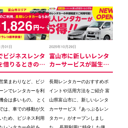
1月01日
2025年10月29日
でビジネスレンタ
富山市に新しいレンタ
を借りるときの会
カーサービスが誕生！
びのポイント
長期利用に最適な『あ
っぷるレンタカー』が
営業まわりなど、ビジ
長期レンタカーのおすすめポ
オープン
ーンでレンタカーを利
イントや活用方法をご紹介 富
機会は多いもの。 とく
山県富山市に、新しいレンタ
では、車での移動が欠
カーサービス『あっぷるレン
いため、ビジネス利用
タカー』がオープンしまし
たレンタカー会社を選
た。 長期利用に特化した便利