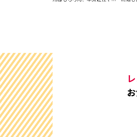
張、法人での業務利用…
ぶこと
レ
お