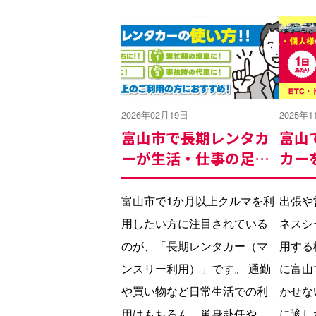
2026年02月19日
2025年1
富山市で長期レンタカ
富山
ーが生活・仕事の足に
カー
最適！！
社選
富山市で1か月以上クルマを利
出張や
用したい方に注目されている
ネスシ
のが、「長期レンタカー（マ
用する
ンスリー利用）」です。 通勤
に富山
や買い物など日常生活での利
かせな
用はもちろん、単身赴任や出
に適し